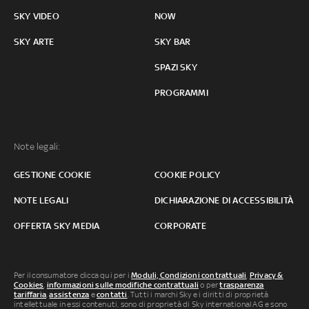
SKY VIDEO
NOW
SKY ARTE
SKY BAR
SPAZI SKY
PROGRAMMI
Note legali:
GESTIONE COOKIE
COOKIE POLICY
NOTE LEGALI
DICHIARAZIONE DI ACCESSIBILITÀ
OFFERTA SKY MEDIA
CORPORATE
Per il consumatore clicca qui per i
Moduli, Condizioni contrattuali
,
Privacy &
Cookies
,
informazioni sulle modifiche contrattuali
o per
trasparenza
tariffaria
,
assistenza
e
contatti
. Tutti i marchi Sky e i diritti di proprietà
intellettuale in essi contenuti, sono di proprietà di Sky international AG e sono