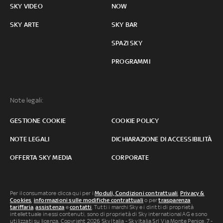
SKY VIDEO
NOW
SKY ARTE
SKY BAR
SPAZI SKY
PROGRAMMI
Note legali:
GESTIONE COOKIE
COOKIE POLICY
NOTE LEGALI
DICHIARAZIONE DI ACCESSIBILITÀ
OFFERTA SKY MEDIA
CORPORATE
Per il consumatore clicca qui per i
Moduli, Condizioni contrattuali
,
Privacy &
Cookies
,
informazioni sulle modifiche contrattuali
o per
trasparenza
tariffaria
,
assistenza
e
contatti
. Tutti i marchi Sky e i diritti di proprietà
intellettuale in essi contenuti, sono di proprietà di Sky international AG e sono
utilizzati su licenza. Copyright 2026 Sky Italia - Sky Italia Srl Via Monte Penice, 7 -