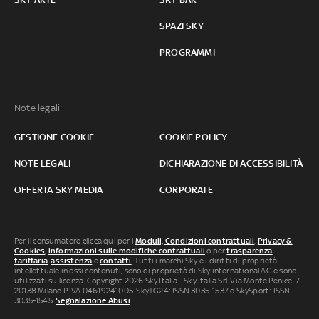
SPAZI SKY
PROGRAMMI
Note legali:
GESTIONE COOKIE
COOKIE POLICY
NOTE LEGALI
DICHIARAZIONE DI ACCESSIBILITÀ
OFFERTA SKY MEDIA
CORPORATE
Per il consumatore clicca qui per i
Moduli, Condizioni contrattuali
,
Privacy &
Cookies
,
informazioni sulle modifiche contrattuali
o per
trasparenza
tariffaria
,
assistenza
e
contatti
. Tutti i marchi Sky e i diritti di proprietà
intellettuale in essi contenuti, sono di proprietà di Sky international AG e sono
utilizzati su licenza. Copyright 2026 Sky Italia - Sky Italia Srl Via Monte Penice, 7 -
20138 Milano P.IVA 04619241005. SkyTG24: ISSN 3035-1537 e SkySport: ISSN
3035-1545.
Segnalazione Abusi