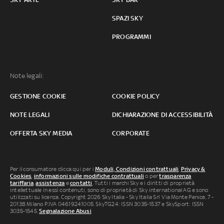
SPAZI SKY
PROGRAMMI
Note legali:
GESTIONE COOKIE
COOKIE POLICY
NOTE LEGALI
DICHIARAZIONE DI ACCESSIBILITÀ
OFFERTA SKY MEDIA
CORPORATE
Per il consumatore clicca qui per i
Moduli, Condizioni contrattuali
,
Privacy &
Cookies
,
informazioni sulle modifiche contrattuali
o per
trasparenza
tariffaria
,
assistenza
e
contatti
. Tutti i marchi Sky e i diritti di proprietà
intellettuale in essi contenuti, sono di proprietà di Sky international AG e sono
utilizzati su licenza. Copyright 2026 Sky Italia - Sky Italia Srl Via Monte Penice, 7 -
20138 Milano P.IVA 04619241005. SkyTG24: ISSN 3035-1537 e SkySport: ISSN
3035-1545.
Segnalazione Abusi