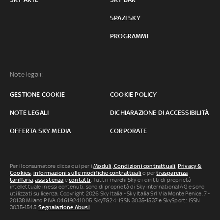
SPAZI SKY
PROGRAMMI
Note legali:
GESTIONE COOKIE
COOKIE POLICY
NOTE LEGALI
DICHIARAZIONE DI ACCESSIBILITÀ
OFFERTA SKY MEDIA
CORPORATE
Per il consumatore clicca qui per i
Moduli, Condizioni contrattuali
,
Privacy &
Cookies
,
informazioni sulle modifiche contrattuali
o per
trasparenza
tariffaria
,
assistenza
e
contatti
. Tutti i marchi Sky e i diritti di proprietà
intellettuale in essi contenuti, sono di proprietà di Sky international AG e sono
utilizzati su licenza. Copyright 2026 Sky Italia - Sky Italia Srl Via Monte Penice, 7 -
20138 Milano P.IVA 04619241005. SkyTG24: ISSN 3035-1537 e SkySport: ISSN
3035-1545.
Segnalazione Abusi