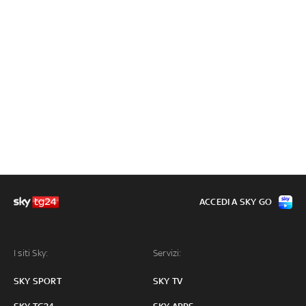
ACCEDI A SKY GO
I siti Sky:
Servizi:
SKY SPORT
SKY TV