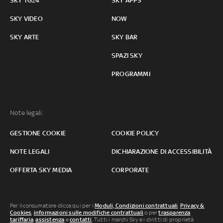
SKY TG24
SKY APPS
SKY VIDEO
NOW
SKY ARTE
SKY BAR
SPAZI SKY
PROGRAMMI
Note legali:
GESTIONE COOKIE
COOKIE POLICY
NOTE LEGALI
DICHIARAZIONE DI ACCESSIBILITÀ
OFFERTA SKY MEDIA
CORPORATE
Per il consumatore clicca qui per i
Moduli, Condizioni contrattuali
,
Privacy &
Cookies
,
informazioni sulle modifiche contrattuali
o per
trasparenza
tariffaria
,
assistenza
e
contatti
. Tutti i marchi Sky e i diritti di proprietà