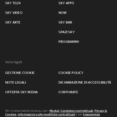
SKY TG24
SKY APPS
SKY VIDEO
NOW
SKY ARTE
SKY BAR
SPAZI SKY
PROGRAMMI
Note legali:
GESTIONE COOKIE
COOKIE POLICY
NOTE LEGALI
DICHIARAZIONE DI ACCESSIBILITÀ
OFFERTA SKY MEDIA
CORPORATE
Per il consumatore clicca qui per i
Moduli, Condizioni contrattuali
,
Privacy &
Cookies
,
informazioni sulle modifiche contrattuali
o per
trasparenza