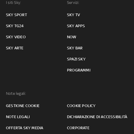
I siti Sky:
Servizi:
SKY SPORT
SKY TV
SKY TG24
SKY APPS
SKY VIDEO
NOW
SKY ARTE
SKY BAR
SPAZI SKY
PROGRAMMI
Note legali:
GESTIONE COOKIE
COOKIE POLICY
NOTE LEGALI
DICHIARAZIONE DI ACCESSIBILITÀ
OFFERTA SKY MEDIA
CORPORATE