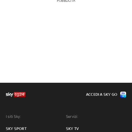
PUBBLICITÀ
ACCEDI A SKY GO
I siti Sky:
Servizi:
SKY SPORT
SKY TV