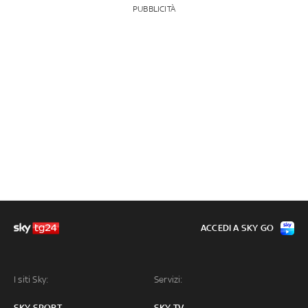
PUBBLICITÀ
ACCEDI A SKY GO
I siti Sky:
Servizi:
SKY SPORT
SKY TV