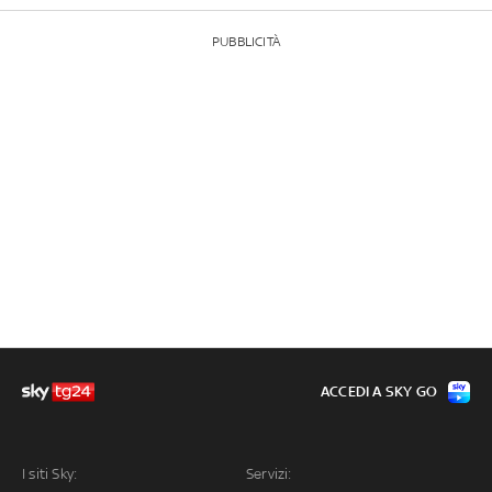
PUBBLICITÀ
ACCEDI A SKY GO
I siti Sky:
Servizi: