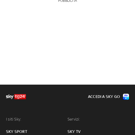
PUBBLICITÀ
ACCEDI A SKY GO
I siti Sky:
Servizi:
SKY SPORT
SKY TV