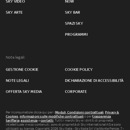
SKY VIDEO
NOW
SKY ARTE
SKY BAR
SPAZI SKY
PROGRAMMI
Note legali:
GESTIONE COOKIE
COOKIE POLICY
NOTE LEGALI
DICHIARAZIONE DI ACCESSIBILITÀ
OFFERTA SKY MEDIA
CORPORATE
Per il consumatore clicca qui per i
Moduli, Condizioni contrattuali
,
Privacy &
Cookies
,
informazioni sulle modifiche contrattuali
o per
trasparenza
tariffaria
,
assistenza
e
contatti
. Tutti i marchi Sky e i diritti di proprietà
intellettuale in essi contenuti, sono di proprietà di Sky international AG e sono
utilizzati su licenza. Copyright 2026 Sky Italia - Sky Italia Srl Via Monte Penice, 7 -