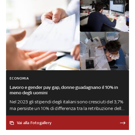
1/10
ECONOMIA
Lavoro e gender pay gap, donne guadagnano il 10% in
meno degli uomini
Nel 2023 gli stipendi degli italiani sono cresciuti del 3,7%
ma persiste un 10% di differenza tra la retribuzione delle
lavoratrici e quella dei loro colleghi. A ciò si aggiungono
anche i dati relativi all’occupazione e all’inattività
Vai alla Fotogallery
femminile, che vedono l’Italia indietro rispetto all’Europa