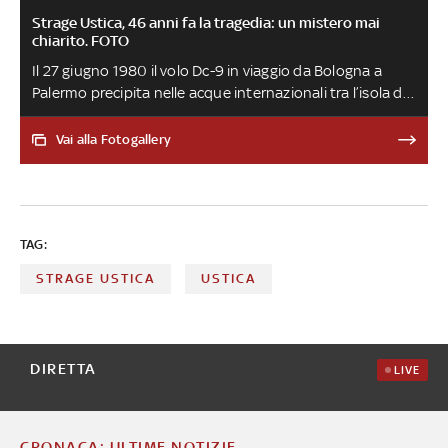
Strage Ustica, 46 anni fa la tragedia: un mistero mai
chiarito. FOTO
Il 27 giugno 1980 il volo Dc-9 in viaggio da Bologna a
Palermo precipita nelle acque internazionali tra l’isola di
Ustica e quella di Ponza. Morirono tutte le persone a
bordo: 77 passeggeri, tra cui 11 bambini, e i 4 membri
Vai alla Fotogallery
dell’equipaggio. A 46 anni dalla tragedia, nonostante
lunghe e svariate indagini, non sono ancora state
chiarite le cause della strage
TAG:
STRAGE USTICA
USTICA
DIRETTA
LIVE
CRONACA: ULTIME NOTIZIE