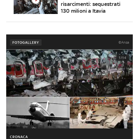
risarcimenti: sequestrati
130 milioni a Itavia
©Ansa
FOTOGALLERY
1/14
CRONACA