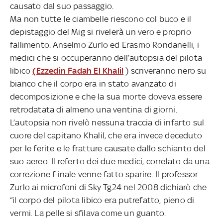
causato dal suo passaggio.
Ma non tutte le ciambelle riescono col buco e il
depistaggio del Mig si rivelerà un vero e proprio
fallimento. Anselmo Zurlo ed Erasmo Rondanelli, i
medici che si occuperanno dell’autopsia del pilota
libico
(Ezzedin Fadah El Khalil
) scriveranno nero su
bianco che il corpo era in stato avanzato di
decomposizione e che la sua morte doveva essere
retrodatata di almeno una ventina di giorni.
L’autopsia non rivelò nessuna traccia di infarto sul
cuore del capitano Khalil, che era invece deceduto
per le ferite e le fratture causate dallo schianto del
suo aereo. Il referto dei due medici, correlato da una
correzione f inale venne fatto sparire. Il professor
Zurlo ai microfoni di Sky Tg24 nel 2008 dichiarò che
“il corpo del pilota libico era putrefatto, pieno di
vermi. La pelle si sfilava come un guanto.