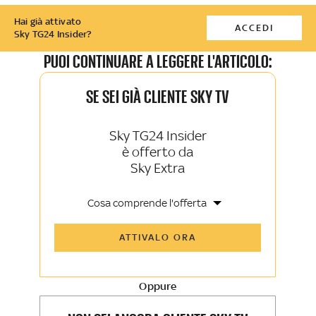
Hai già attivato
ACCEDI
Sky TG24 Insider?
PUOI CONTINUARE A LEGGERE L'ARTICOLO:
SE SEI GIÀ CLIENTE SKY TV
Sky TG24 Insider
è offerto da
Sky Extra
Cosa comprende l'offerta
Tutti gli articoli di Sky TG24 Insider e
ATTIVALO ORA
Sky Sport Insider
Approfondimenti, opinioni e punti di
vista autorevoli
Oppure
La newsletter esclusiva di Sky TG24
Insider e Sky Sport Insider