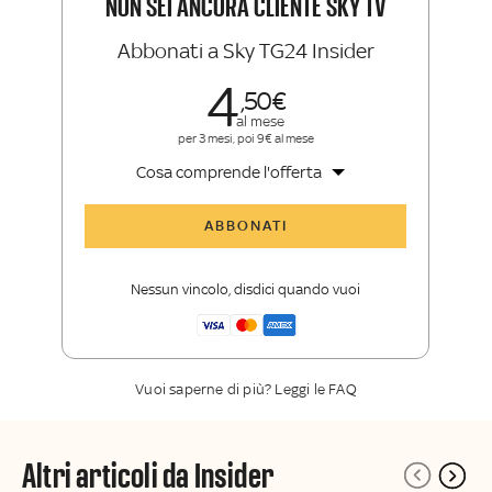
NON SEI ANCORA CLIENTE SKY TV
Abbonati a Sky TG24 Insider
4
50
al mese
per 3 mesi, poi 9€ al mese
Cosa comprende l'offerta
Tutti gli articoli di Sky TG24 Insider
ABBONATI
Approfondimenti
,
opinioni e punti di
vista autorevoli
Nessun vincolo, disdici quando vuoi
La newsletter esclusiva di Sky TG24
Insider
Vuoi saperne di più? Leggi le FAQ
Altri articoli da Insider