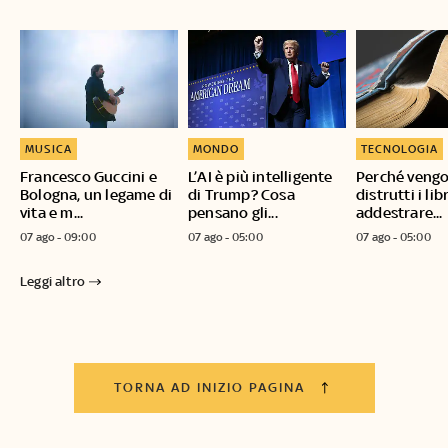
MUSICA
MONDO
TECNOLOGIA
Francesco Guccini e
L’AI è più intelligente
Perché veng
Bologna, un legame di
di Trump? Cosa
distrutti i lib
vita e m...
pensano gli...
addestrare...
07 ago - 09:00
07 ago - 05:00
07 ago - 05:00
Leggi altro
TORNA AD INIZIO PAGINA