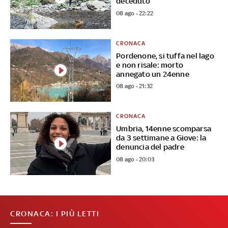
deceduto
08 ago - 22:22
CRONACA
Pordenone, si tuffa nel lago
e non risale: morto
annegato un 24enne
08 ago - 21:32
CRONACA
Umbria, 14enne scomparsa
da 3 settimane a Giove: la
denuncia del padre
08 ago - 20:03
CRONACA: I PIÙ LETTI