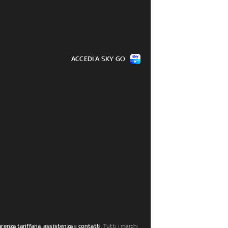
ACCEDI A SKY GO
renza tariffaria
,
assistenza
e
contatti
. Tutti i marchi