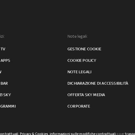
izi:
Note legali:
 TV
GESTIONE COOKIE
 APPS
COOKIE POLICY
W
NOTE LEGALI
 BAR
DICHIARAZIONE DI ACCESSIBILITÀ
ZI SKY
OFFERTA SKY MEDIA
GRAMMI
CORPORATE
contrattuali
,
Privacy & Cookies
,
informazioni sulle modifiche contrattuali
o per
traspa