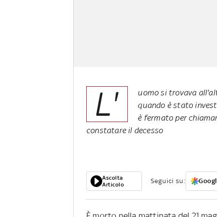
L'
uomo si trovava all'al
quando è stato investi
è fermato per chiamar
constatare il decesso
Ascolta
Seguici su:
Googl
Articolo
È morto nella mattinata del 21 mag