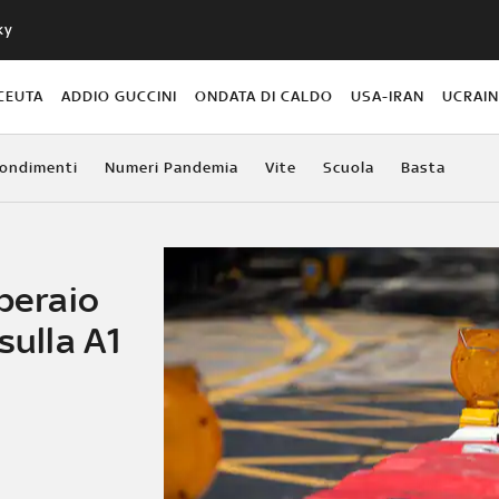
ky
CEUTA
ADDIO GUCCINI
ONDATA DI CALDO
USA-IRAN
UCRAI
ondimenti
Numeri Pandemia
Vite
Scuola
Basta
operaio
sulla A1