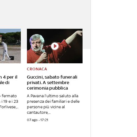
CRONACA
n 4 per il
Guccini, sabato funerali
le di
privati. A settembre
cerimonia pubblica
o fermato
A Pavana l’ultimo saluto alla
i 19 e i 23
presenza dei familiari e delle
orlivese,...
persone più vicine al
cantautore,...
07 ago - 17:21