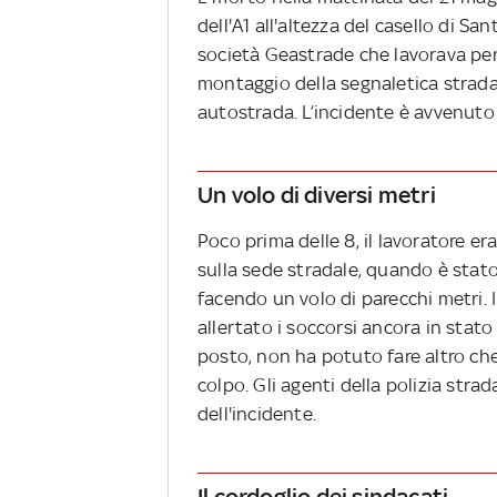
dell'A1 all'altezza del casello di S
società Geastrade che lavorava per 
montaggio della segnaletica strada
autostrada. L’incidente è avvenuto 
Un volo di diversi metri
Poco prima delle 8, il lavoratore e
sulla sede stradale, quando è stat
facendo un volo di parecchi metri. 
allertato i soccorsi ancora in stato 
posto, non ha potuto fare altro ch
colpo. Gli agenti della polizia str
dell'incidente.
Il cordoglio dei sindacati