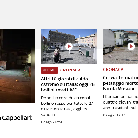
CRONACA
CRONACA
LIVE
Cervia, fermati i
Altri 10 giorni di caldo
pestaggio morta
estremo su Italia: oggi 26
Nicola Musiani
bollini rossi LIVE
I Carabinieri hann
Dopo il record di ieri con il
quattro giovani tra 
bollino rosso per tutte le 27
anni, residenti nel F
città monitorate, oggi 26
sono in...
07 ago - 17:37
a Cappellari:
07 ago - 17:50