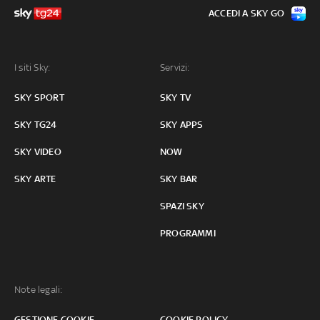
ACCEDI A SKY GO
I siti Sky:
Servizi:
SKY SPORT
SKY TV
SKY TG24
SKY APPS
SKY VIDEO
NOW
SKY ARTE
SKY BAR
SPAZI SKY
PROGRAMMI
Note legali:
GESTIONE COOKIE
COOKIE POLICY