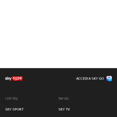
ACCEDI A SKY GO
I siti Sky:
Servizi:
SKY SPORT
SKY TV