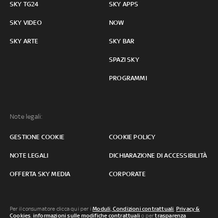
SKY TG24
SKY APPS
SKY VIDEO
NOW
SKY ARTE
SKY BAR
SPAZI SKY
PROGRAMMI
Note legali:
GESTIONE COOKIE
COOKIE POLICY
NOTE LEGALI
DICHIARAZIONE DI ACCESSIBILITÀ
OFFERTA SKY MEDIA
CORPORATE
Per il consumatore clicca qui per i
Moduli, Condizioni contrattuali
,
Privacy &
Cookies
,
informazioni sulle modifiche contrattuali
o per
trasparenza