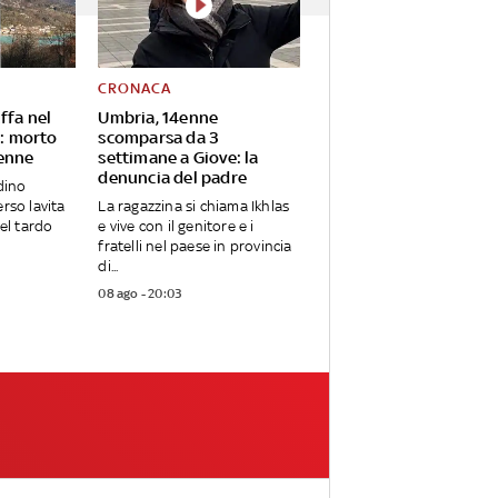
CRONACA
ffa nel
Umbria, 14enne
e: morto
scomparsa da 3
enne
settimane a Giove: la
denuncia del padre
adino
rso lavita
La ragazzina si chiama Ikhlas
nel tardo
e vive con il genitore e i
fratelli nel paese in provincia
di...
08 ago - 20:03