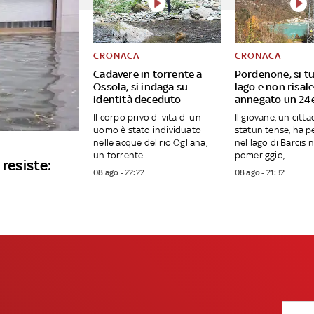
CRONACA
CRONACA
Cadavere in torrente a
Pordenone, si tu
Ossola, si indaga su
lago e non risal
identità deceduto
annegato un 24
Il corpo privo di vita di un
Il giovane, un citt
uomo è stato individuato
statunitense, ha pe
nelle acque del rio Ogliana,
nel lago di Barcis 
un torrente...
pomeriggio,...
 resiste:
08 ago - 22:22
08 ago - 21:32