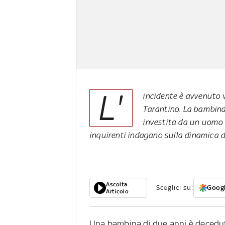
L'
incidente è avvenuto 
Tarantino. La bambina
investita da un uomo 
inquirenti indagano sulla dinamica d
Ascolta
Sceglici su:
Googl
Articolo
Una bambina di due anni è decedut