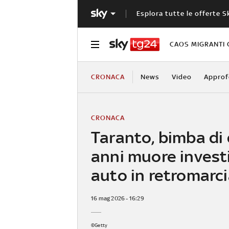
Esplora tutte le offerte S
CAOS MIGRANTI 
CRONACA
News
Video
Approf
CRONACA
Taranto, bimba di
anni muore invest
auto in retromarc
16 mag 2026 - 16:29
©Getty