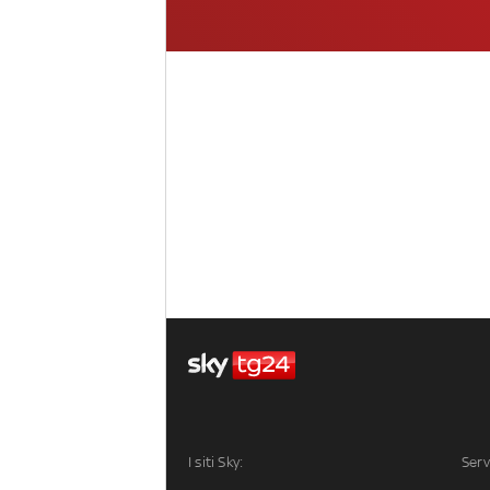
I siti Sky:
Serv