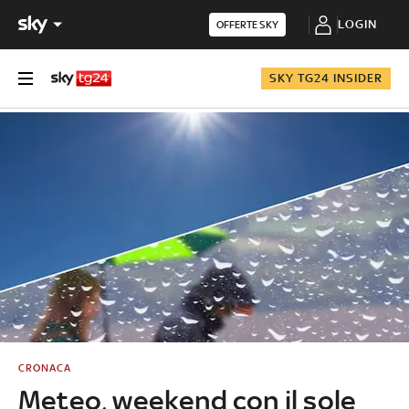
LOGIN
OFFERTE SKY
SKY TG24 INSIDER
CRONACA
Meteo, weekend con il sole