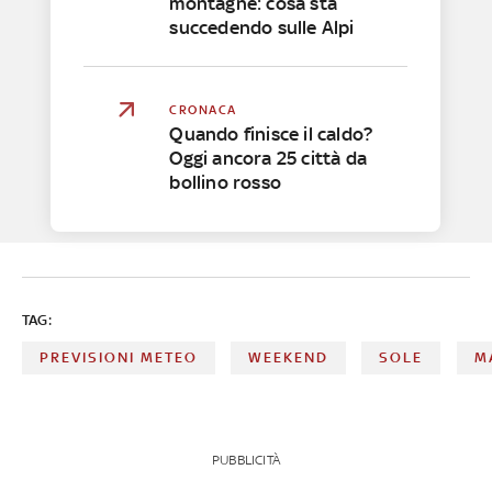
montagne: cosa sta
succedendo sulle Alpi
CRONACA
Quando finisce il caldo?
Oggi ancora 25 città da
bollino rosso
TAG:
PREVISIONI METEO
WEEKEND
SOLE
M
PUBBLICITÀ