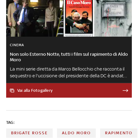
CINEMA
Non solo Esterno Notte, tutti i film sul rapimento di Aldo
Moro
La mini serie diretta da Marco Bellocchio che racconta il
sequestro e l'uccisione del presidente della DC è andata
in onda ieri su Rai Movie nel giorno dell'anniversario della
morte, avvenuta il 9 maggio 1978. Questa serie non è
Vai alla Fotogallery
l'unico esempio di opera che traspone sullo schermo
questa pagina dolorosa della storia italiana. Oltre al
piccolo schermo, tante altre volte è stato quello grande
a occuparsi di questa tragica storia. A partire da
TAG:
'Buongiorno, notte' di Marco Bellocchio
BRIGATE ROSSE
ALDO MORO
RAPIMENTO