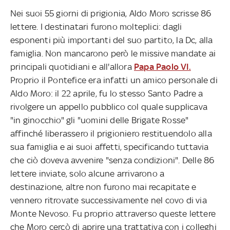
Nei suoi 55 giorni di prigionia, Aldo Moro scrisse 86
lettere. I destinatari furono molteplici: dagli
esponenti più importanti del suo partito, la Dc, alla
famiglia. Non mancarono però le missive mandate ai
principali quotidiani e all'allora
Papa Paolo VI.
Proprio il Pontefice era infatti un amico personale di
Aldo Moro: il 22 aprile, fu lo stesso Santo Padre a
rivolgere un appello pubblico col quale supplicava
"in ginocchio" gli "uomini delle Brigate Rosse"
affinché liberassero il prigioniero restituendolo alla
sua famiglia e ai suoi affetti, specificando tuttavia
che ciò doveva avvenire "senza condizioni". Delle 86
lettere inviate, solo alcune arrivarono a
destinazione, altre non furono mai recapitate e
vennero ritrovate successivamente nel covo di via
Monte Nevoso. Fu proprio attraverso queste lettere
che Moro cercò di aprire una trattativa con i colleghi