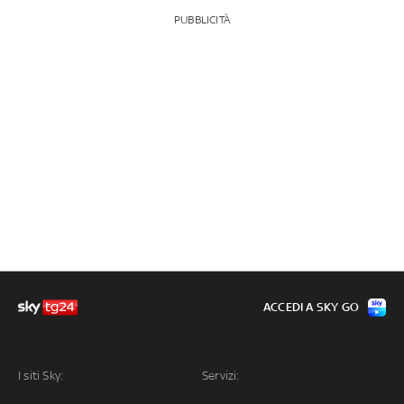
PUBBLICITÀ
ACCEDI A SKY GO
I siti Sky:
Servizi: