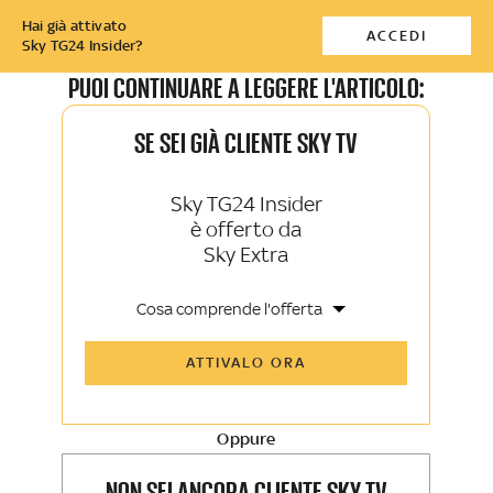
Hai già attivato
ACCEDI
Sky TG24 Insider?
PUOI CONTINUARE A LEGGERE L'ARTICOLO:
SE SEI GIÀ CLIENTE SKY TV
Sky TG24 Insider
è offerto da
Sky Extra
Cosa comprende l'offerta
Tutti gli articoli di Sky TG24 Insider e
ATTIVALO ORA
Sky Sport Insider
Approfondimenti, opinioni e punti di
vista autorevoli
Oppure
La newsletter esclusiva di Sky TG24
Insider e Sky Sport Insider
NON SEI ANCORA CLIENTE SKY TV