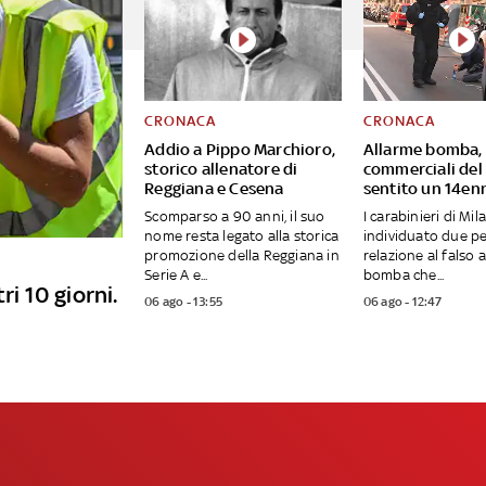
CRONACA
CRONACA
Addio a Pippo Marchioro,
Allarme bomba, 
storico allenatore di
commerciali del
Reggiana e Cesena
sentito un 14en
Scomparso a 90 anni, il suo
I carabinieri di M
nome resta legato alla storica
individuato due p
promozione della Reggiana in
relazione al falso 
Serie A e...
bomba che...
ri 10 giorni.
06 ago - 13:55
06 ago - 12:47