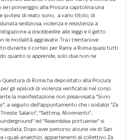
 ieri pomeriggio alla Procura capitolina una
ipotesi di reato sono, a vario titolo, di
dunata sediziosa, violenza e resistenza a
 istigazione a disobbedire alle leggi e il getto
on le modalità aggravate. Tra i trentanove
ontri durante il corteo per Ramy a Roma quasi tutti
ndo quanto si apprende, solo due non ne
lla Questura di Roma ha depositato alla Procura
er gli episodi di violenza verificatisi nel corso
urante la manifestazione non preavvisata "Sono
my", a seguito dell'appuntamento che i sodalizi "Za
Trieste Salario", "Settima, Movimento",
isunderground'' ed "Assemblea portuense" si
Immacolata. Dopo aver percorso alcune vie di San
a i quali anarchici, appartenenti al collettivo Za