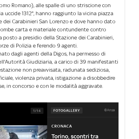
mo Romano), alle spalle di uno striscione con
ia uccide 1312", hanno raggiunto la vicina piazza
one dei Carabinieri San Lorenzo e dove hanno dato
di bombe carta e materiale contundente contro
 posto a presidio della Stazione dei Carabinieri,
rze di Polizia e ferendo 9 agenti.
inato dagli agenti della Digos, ha permesso di
ell'Autorità Giudiziaria, a carico di 39 manifestanti
ifestazione non preavvisata, radunata sediziosa,
iciale, violenza privata, istigazione a disobbedire
cose, in concorso e con le modalità aggravate.
©Ansa
FOTOGALLERY
1/14
CRONACA
Torino, scontri tra