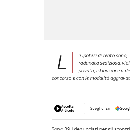
L
e ipotesi di reato sono,
radunata sediziosa, viol
privata, istigazione a di
concorso e con le modalità aggrava
Ascolta
Sceglici su:
Googl
Articolo
Sono 39 i denunciati per gli scontr