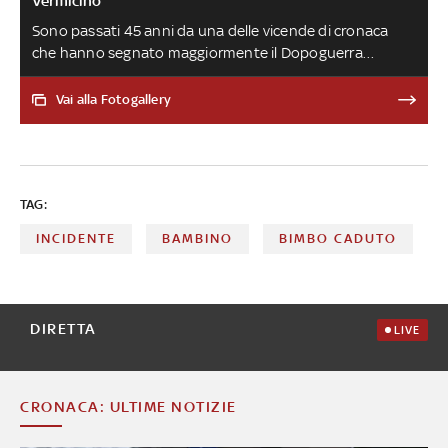
Vermicino
Sono passati 45 anni da una delle vicende di cronaca
che hanno segnato maggiormente il Dopoguerra
italiano. Il bambino di sei anni cadde in un pozzo
artesiano in una frazione di campagna vicino a Frascati.
Vai alla Fotogallery
Per tre giorni i soccorritori provarono a salvarlo e milioni
di persone seguirono in diretta televisiva i disperati
tentativi fino al tragico epilogo
TAG:
INCIDENTE
BAMBINO
BIMBO CADUTO
DIRETTA
LIVE
CRONACA: ULTIME NOTIZIE