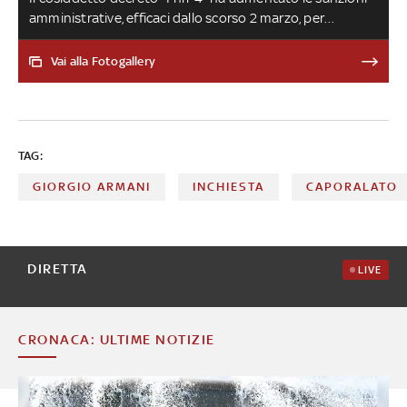
amministrative, efficaci dallo scorso 2 marzo, per
contrastare il lavoro nero. A seconda dei casi, possibile
una stangata fino a 46.800 euro. E con la recidiva
Vai alla Fotogallery
l’importo sale ulteriormente
TAG:
GIORGIO ARMANI
INCHIESTA
CAPORALATO
DIRETTA
LIVE
CRONACA: ULTIME NOTIZIE