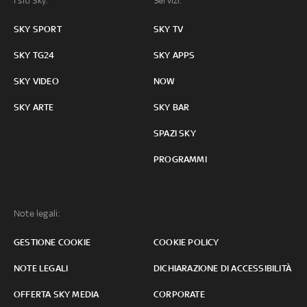
I siti Sky:
Servizi:
SKY SPORT
SKY TV
SKY TG24
SKY APPS
SKY VIDEO
NOW
SKY ARTE
SKY BAR
SPAZI SKY
PROGRAMMI
Note legali:
GESTIONE COOKIE
COOKIE POLICY
NOTE LEGALI
DICHIARAZIONE DI ACCESSIBILITÀ
OFFERTA SKY MEDIA
CORPORATE