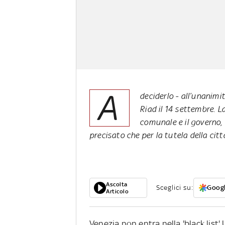
A
deciderlo - all’unanimi
Riad il 14 settembre. L
comunale e il governo, 
precisato che per la tutela della citt
Ascolta
Sceglici su:
Googl
Articolo
Venezia non entra nella 'black list'