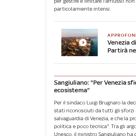
per gestire e limitare l'afflusso non
particolarmente intensi.
APPROFON
Venezia dic
Partirà n
Sangiuliano: "Per Venezia sf
ecosistema"
Per il sindaco Luigi Brugnaro la de
stati riconosciuti da tutti gli sfo
salvaguardia di Venezia, e che la p
politica e poco tecnica". Tra gli a
Unesco, il ministro Sangiuliano ha ci