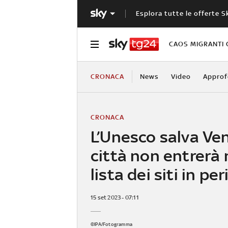
Esplora tutte le offerte S
CAOS MIGRANTI 
CRONACA
News
Video
Approf
CRONACA
L’Unesco salva Ven
città non entrerà 
lista dei siti in per
15 set 2023 - 07:11
©IPA/Fotogramma