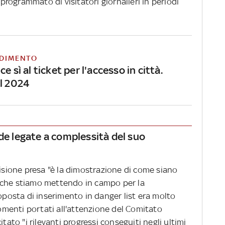
 programmato di visitatori giornalieri in periodi
DIMENTO
e sì al ticket per l'accesso in città.
el 2024
ide legate a complessità del suo
cisione presa "è la dimostrazione di come siano
rzi che stiamo mettendo in campo per la
roposta di inserimento in danger list era molto
rgomenti portati all'attenzione del Comitato
tato "i rilevanti progressi conseguiti negli ultimi