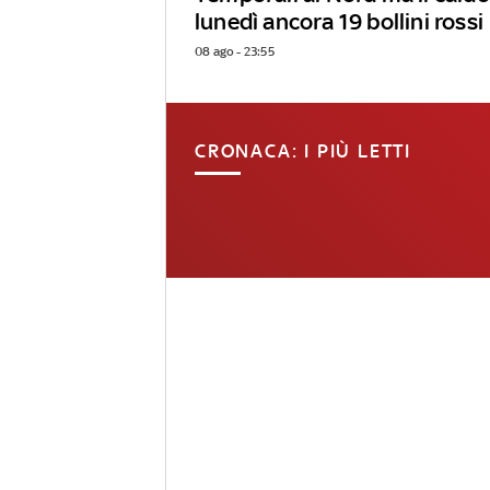
lunedì ancora 19 bollini rossi
08 ago - 23:55
CRONACA: I PIÙ LETTI