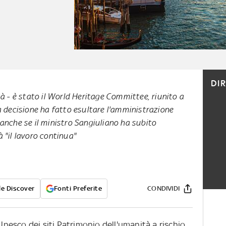
DI
tà - è stato il World Heritage Committee, riunito a
a decisione ha fatto esultare l'amministrazione
anche se il ministro Sangiuliano ha subito
à "il lavoro continua"
e Discover
Fonti Preferite
CONDIVIDI
 Unesco dei siti Patrimonio dell'umanità a rischio.