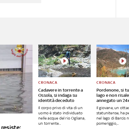
CRONACA
CRONACA
Cadavere in torrente a
Pordenone, si tu
Ossola, si indaga su
lago e non risal
identità deceduto
annegato un 24
Il corpo privo di vita di un
Il giovane, un citt
uomo è stato individuato
statunitense, ha pe
nelle acque del rio Ogliana,
nel lago di Barcis 
un torrente...
pomeriggio,...
 resiste: