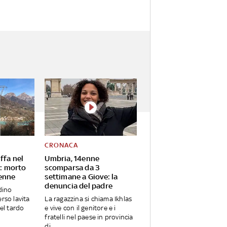
CRONACA
ffa nel
Umbria, 14enne
e: morto
scomparsa da 3
enne
settimane a Giove: la
denuncia del padre
adino
rso lavita
La ragazzina si chiama Ikhlas
nel tardo
e vive con il genitore e i
fratelli nel paese in provincia
di...