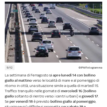
5/12
©IPA/Fotogramma
La settimana di Ferragosto
si apre lunedì 14 con bollino
giallo al mattino
verso le località di mare e al pomeriggio di
ritorno in città, una situazione simile a quella di martedì 15.
Traffico tranquillo nelle giornate di
mercoledì 16
(
bollino
giallo
soltanto di rientro verso i centri urbani) e
giovedì 17
.
Se
per venerdì 18
è previsto
bollino giallo al pomeriggio
,
situazione più difficile si prospetta per
sabato 18 e