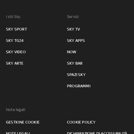
I siti Sky:
Servizi:
SKY SPORT
SKY TV
SKY TG24
SKY APPS
SKY VIDEO
NOW
SKY ARTE
SKY BAR
SPAZI SKY
PROGRAMMI
Note legali:
GESTIONE COOKIE
COOKIE POLICY
NOTE LEGALI
DICHIARAZIONE DI ACCESSIBILITÀ