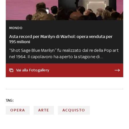
MONDO
Asta record per Marilyn di Warhol: opera venduta per
195 milioni
“Shot Sage Blue Marilyn” fu realizzato dal re della Pop art
nel 1964. Il capolavoro ha aperto la stagione di
primavera per le aste di New York e ha segnato un
primato: si tratta del prezzo più alto mai pagato per
Vai alla Fotogallery
un'opera d'arte americana venduta all'asta, ma anche
un record per un'opera del ventesimo secolo
TAG:
OPERA
ARTE
ACQUISTO