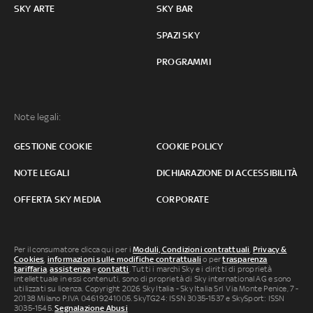
SKY ARTE
SKY BAR
SPAZI SKY
PROGRAMMI
Note legali:
GESTIONE COOKIE
COOKIE POLICY
NOTE LEGALI
DICHIARAZIONE DI ACCESSIBILITÀ
OFFERTA SKY MEDIA
CORPORATE
Per il consumatore clicca qui per i
Moduli, Condizioni contrattuali
,
Privacy &
Cookies
,
informazioni sulle modifiche contrattuali
o per
trasparenza
tariffaria
,
assistenza
e
contatti
. Tutti i marchi Sky e i diritti di proprietà
intellettuale in essi contenuti, sono di proprietà di Sky international AG e sono
utilizzati su licenza. Copyright 2026 Sky Italia - Sky Italia Srl Via Monte Penice, 7 -
20138 Milano P.IVA 04619241005. SkyTG24: ISSN 3035-1537 e SkySport: ISSN
3035-1545.
Segnalazione Abusi