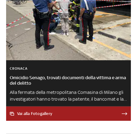
CRONACA
Omicidio Senago, trovati documenti della vittima e arma
del delitto
Alla fermata della metropolitana Comasina di Milano gli
investigatori hanno trovato la patente, il bancomat e la
carta di credito della 29enne incinta di sette mesi uccisa
dal fidanzato Alessandro Impagnatiello. Altri rilievi
Vai alla Fotogallery
tecnico-scientifici sono stati compiuti
nell'abitazione della coppia a Senago dove è stata
trovata l'arma indicata come quella del delitto