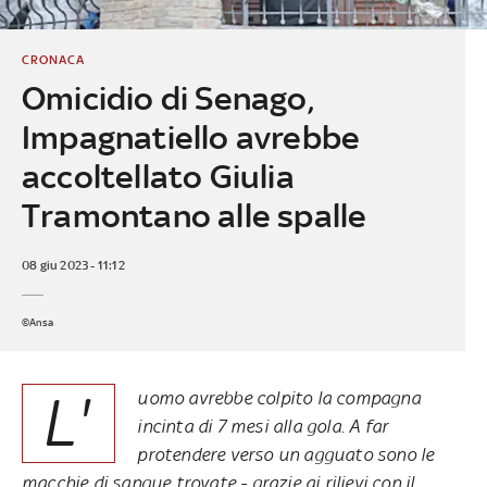
CRONACA
Omicidio di Senago,
Impagnatiello avrebbe
accoltellato Giulia
Tramontano alle spalle
08 giu 2023 - 11:12
©Ansa
L'
uomo avrebbe colpito la compagna
incinta di 7 mesi alla gola. A far
protendere verso un agguato sono le
macchie di sangue trovate - grazie ai rilievi con il