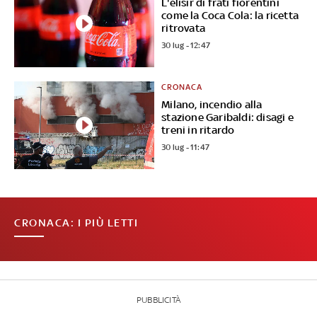
L'elisir di frati fiorentini
come la Coca Cola: la ricetta
ritrovata
30 lug - 12:47
CRONACA
Milano, incendio alla
stazione Garibaldi: disagi e
treni in ritardo
30 lug - 11:47
CRONACA: I PIÙ LETTI
PUBBLICITÀ