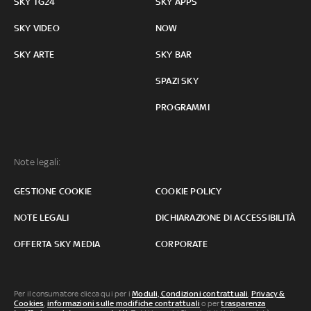
SKY TG24
SKY APPS
SKY VIDEO
NOW
SKY ARTE
SKY BAR
SPAZI SKY
PROGRAMMI
Note legali:
GESTIONE COOKIE
COOKIE POLICY
NOTE LEGALI
DICHIARAZIONE DI ACCESSIBILITÀ
OFFERTA SKY MEDIA
CORPORATE
Per il consumatore clicca qui per i
Moduli, Condizioni contrattuali
,
Privacy &
Cookies
,
informazioni sulle modifiche contrattuali
o per
trasparenza