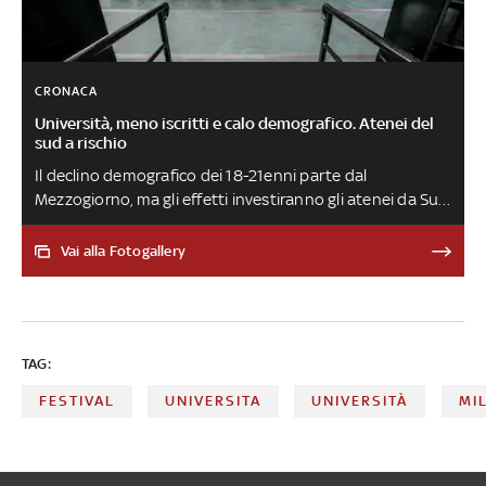
CRONACA
Università, meno iscritti e calo demografico. Atenei del
sud a rischio
Il declino demografico dei 18-21enni parte dal
Mezzogiorno, ma gli effetti investiranno gli atenei da Sud
a Nord. E si rischia la desertificazione dei corsi entro il
2040: lo studio di Talents Venture
Vai alla Fotogallery
TAG:
FESTIVAL
UNIVERSITA
UNIVERSITÀ
MI