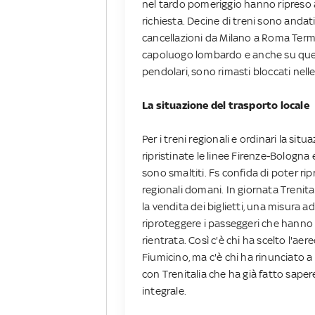
nel tardo pomeriggio hanno ripreso a 
richiesta. Decine di treni sono andati 
cancellazioni da Milano a Roma Termini.
capoluogo lombardo e anche su quella p
pendolari, sono rimasti bloccati nelle
La situazione del trasporto locale
Per i treni regionali e ordinari la si
ripristinate le linee Firenze-Bologna 
sono smaltiti. Fs confida di poter rip
regionali domani. In giornata Trenit
la vendita dei biglietti, una misura 
riproteggere i passeggeri che hanno 
rientrata. Così c'è chi ha scelto l'ae
Fiumicino, ma c'è chi ha rinunciato a
con Trenitalia che ha già fatto sapere
integrale.