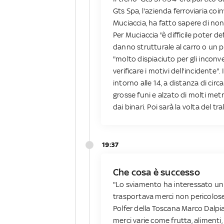
Gts Spa, l'azienda ferroviaria coin
Muciaccia, ha fatto sapere di no
Per Muciaccia "è difficile poter de
danno strutturale al carro o un p
"molto dispiaciuto per gli inconv
verificare i motivi dell'incidente".
intorno alle 14, a distanza di circ
grosse funi e alzato di molti met
dai binari. Poi sarà la volta del t
19:37
Che cosa è successo
"Lo sviamento ha interessato un 
trasportava merci non pericolose
Polfer della Toscana Marco Dalpi
merci varie come frutta, alimenti, 