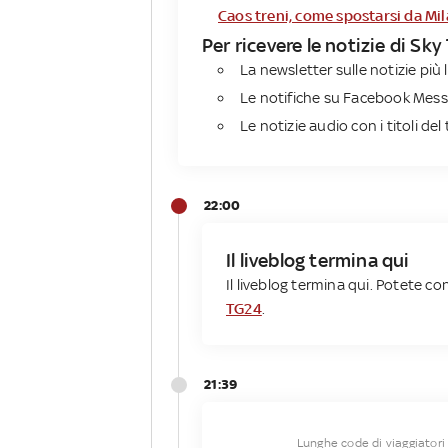
Caos treni, come spostarsi da Mi
Per ricevere le notizie di Sky
La newsletter sulle notizie più l
Le notifiche su Facebook Messe
Le notizie audio con i titoli del 
22:00
Il liveblog termina qui
Il liveblog termina qui. Potete co
TG24
.
21:39
Lunghe code di viaggiatori