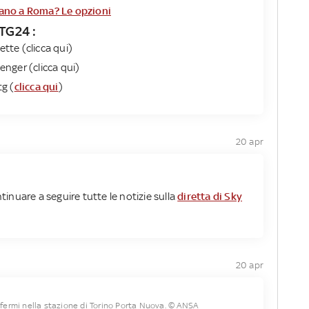
lano a Roma? Le opzioni
 TG24 :
ette (clicca qui)
nger (clicca qui)
tg (
clicca qui
)
20 apr
ntinuare a seguire tutte le notizie sulla
diretta di Sky
20 apr
 fermi nella stazione di Torino Porta Nuova. © ANSA