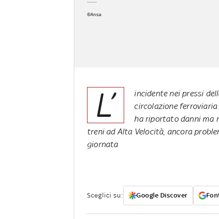
©Ansa
L’
incidente nei pressi del
circolazione ferroviaria 
ha riportato danni ma no
treni ad Alta Velocità, ancora problemi
giornata
Sceglici su:
Google Discover
Font