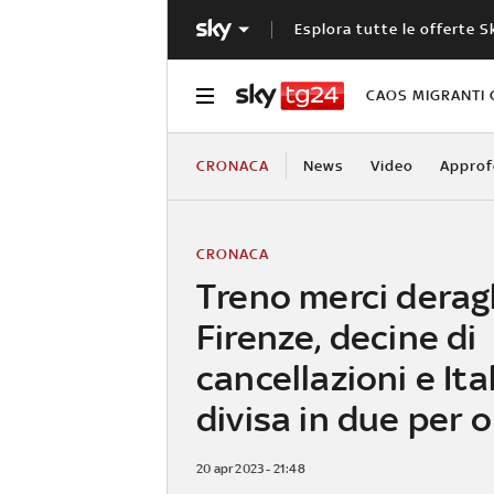
Esplora tutte le offerte S
CAOS MIGRANTI 
CRONACA
News
Video
Approf
CRONACA
Treno merci deragl
Firenze, decine di
cancellazioni e Ita
divisa in due per o
20 apr 2023 - 21:48