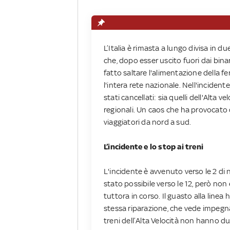
L’Italia è rimasta a lungo divisa in d
che, dopo esser uscito fuori dai binar
fatto saltare l'alimentazione della f
l'intera rete nazionale. Nell'incidente
stati cancellati: sia quelli dell'Alta ve
regionali. Un caos che ha provocato d
viaggiatori da nord a sud.
L’incidente e lo stop ai treni
L'incidente è avvenuto verso le 2 di n
stato possibile verso le 12, però non 
tuttora in corso. Il guasto alla line
stessa riparazione, che vede impegnati
treni dell’Alta Velocità non hanno d