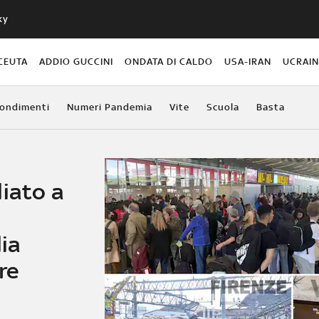
ky
CEUTA
ADDIO GUCCINI
ONDATA DI CALDO
USA-IRAN
UCRAI
ondimenti
Numeri Pandemia
Vite
Scuola
Basta
iato a
lia
re