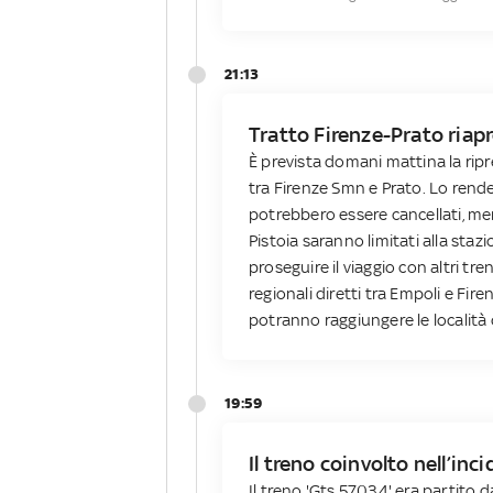
21:13
Tratto Firenze-Prato riap
È prevista domani mattina la ripre
tra Firenze Smn e Prato. Lo rende 
potrebbero essere cancellati, men
Pistoia saranno limitati alla staz
proseguire il viaggio con altri tren
regionali diretti tra Empoli e Fir
potranno raggiungere le località c
19:59
Il treno coinvolto nell’inc
Il treno 'Gts 57034' era partito d