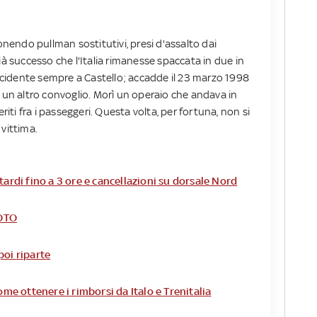
ponendo pullman sostitutivi, presi d'assalto dai
ià successo che l'Italia rimanesse spaccata in due in
cidente sempre a Castello; accadde il 23 marzo 1998
e un altro convoglio. Morì un operaio che andava in
riti fra i passeggeri. Questa volta, per fortuna, non si
vittima.
itardi fino a 3 ore e cancellazioni su dorsale Nord
OTO
poi riparte
ome ottenere i rimborsi da Italo e Trenitalia