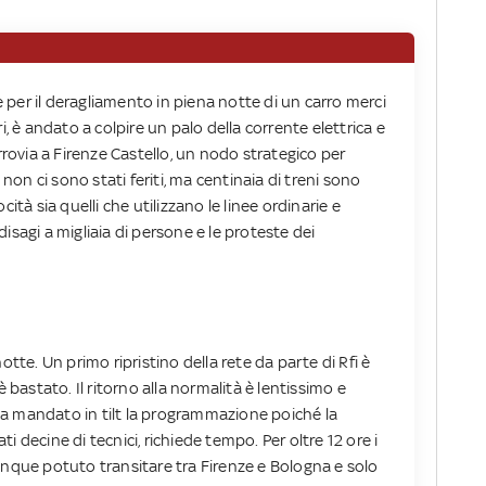
ue per il deragliamento in piena notte di un carro merci
i, è andato a colpire un palo della corrente elettrica e
errovia a Firenze Castello, un nodo strategico per
 non ci sono stati feriti, ma centinaia di treni sono
locità sia quelli che utilizzano le linee ordinarie e
isagi a migliaia di persone e le proteste dei
otte. Un primo ripristino della rete da parte di Rfi è
è bastato. Il ritorno alla normalità è lentissimo e
a ha mandato in tilt la programmazione poiché la
 decine di tecnici, richiede tempo. Per oltre 12 ore i
unque potuto transitare tra Firenze e Bologna e solo