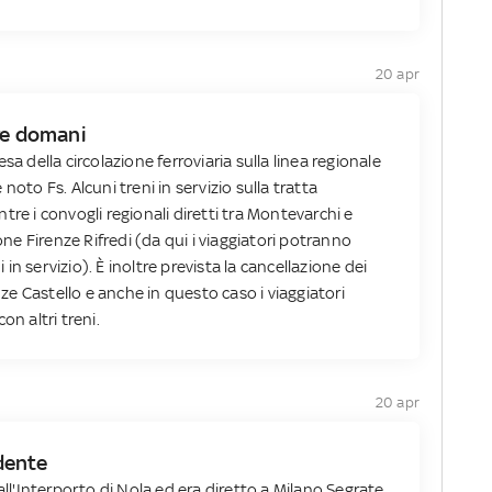
20 apr
re domani
sa della circolazione ferroviaria sulla linea regionale
noto Fs. Alcuni treni in servizio sulla tratta
tre i convogli regionali diretti tra Montevarchi e
ione Firenze Rifredi (da qui i viaggiatori potranno
i in servizio). È inoltre prevista la cancellazione dei
enze Castello e anche in questo caso i viaggiatori
on altri treni.
20 apr
idente
all'Interporto di Nola ed era diretto a Milano Segrate.