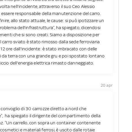
volta nell'incidente, attraverso il suo Ceo Alessio
n essere responsabile della manutenzione del carro.
finire, allo stato attuale, le cause: si può ipotizzare un
roblema dell'infrastruttura”, ha spiegato, dicendosi
enienti che si sono creati. Siamo a disposizione per
 Il carro sviato è stato rimosso dalla sede ferroviaria
a 12 ore dall'incidente: è stato imbracato con delle
ri da terra con una grande gru e poi spostato lontano
raliccio dell'energia elettrica rimasto danneggiato.
20 apr
convoglio di 30 carrozze diretto a nord che
”, ha spiegato il dirigente del compartimento della
az. “Un carrello, con sopra un container contenente
cosmetici e materiali ferrosi, è uscito dalle rotaie