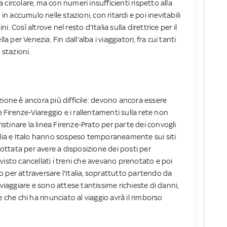
circolare, ma con numeri insufficienti rispetto alla
in accumulo nelle stazioni, con ritardi e poi inevitabili
 Così altrove nel resto d'Italia sulla direttrice per il
er Venezia. Fin dall'alba i viaggiatori, fra cui tanti
 stazioni.
tuazione è ancora più difficile: devono ancora essere
e Firenze-Viareggio e i rallentamenti sulla rete non
ristinare la linea Firenze-Prato per parte dei convogli
alia e Italo hanno sospeso temporaneamente sui siti
adottata per avere a disposizione dei posti per
visto cancellati i treni che avevano prenotato e poi
reo per attraversare l'Italia, soprattutto partendo da
 viaggiare e sono attese tantissime richieste di danni,
 che chi ha rinunciato al viaggio avrà il rimborso