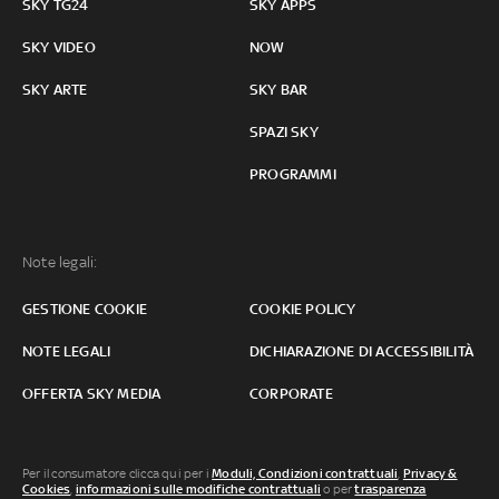
SKY TG24
SKY APPS
SKY VIDEO
NOW
SKY ARTE
SKY BAR
SPAZI SKY
PROGRAMMI
Note legali:
GESTIONE COOKIE
COOKIE POLICY
NOTE LEGALI
DICHIARAZIONE DI ACCESSIBILITÀ
OFFERTA SKY MEDIA
CORPORATE
Per il consumatore clicca qui per i
Moduli, Condizioni contrattuali
,
Privacy &
Cookies
,
informazioni sulle modifiche contrattuali
o per
trasparenza