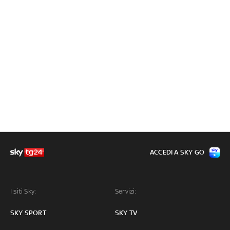
ACCEDI A SKY GO
I siti Sky:
Servizi:
SKY SPORT
SKY TV