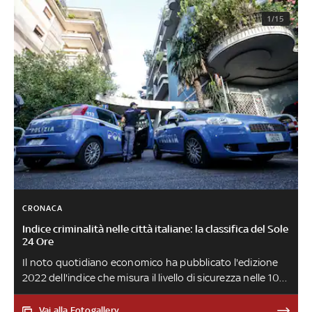
1/15
CRONACA
Indice criminalità nelle città italiane: la classifica del Sole
24 Ore
Il noto quotidiano economico ha pubblicato l'edizione
2022 dell'indice che misura il livello di sicurezza nelle 106
province italiane considerando le denunce sporte
nell'arco di 12 mesi per 18 tipologie di reato. Da Napoli a
Vai alla Fotogallery