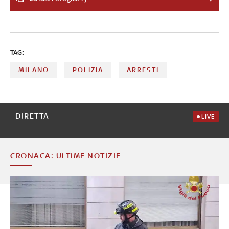
Prato passando per Roma, ecco quali sono le località con
il maggiore tasso di criminalità.
TAG:
MILANO
POLIZIA
ARRESTI
DIRETTA
LIVE
CRONACA: ULTIME NOTIZIE