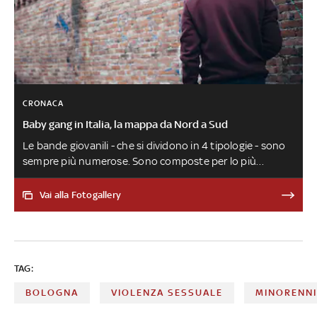
CRONACA
Baby gang in Italia, la mappa da Nord a Sud
Le bande giovanili - che si dividono in 4 tipologie - sono
sempre più numerose. Sono composte per lo più
da maschi tra i 15 e i 17 anni e sono responsabili di reati
come risse, percosse, lesioni e atti di bullismo. L’identikit
Vai alla Fotogallery
è tracciato dal centro di ricerca interuniversitario
Transcrime
TAG:
BOLOGNA
VIOLENZA SESSUALE
MINORENN