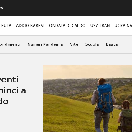
ky
CEUTA
ADDIO BARESI
ONDATA DI CALDO
USA-IRAN
UCRAIN
ondimenti
Numeri Pandemia
Vite
Scuola
Basta
venti
inci a
do