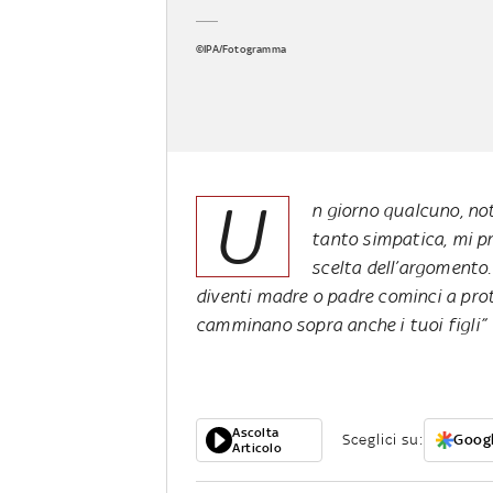
©IPA/Fotogramma
U
n giorno qualcuno, not
tanto simpatica, mi p
scelta dell’argomento.
diventi madre o padre cominci a pro
camminano sopra anche i tuoi figli”
Ascolta
Sceglici su:
Googl
Articolo