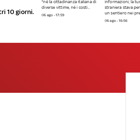
"né la cittadinanza italiana di
informazioni, la tu
diverse vittime, né i costi...
straniera stava p
ri 10 giorni.
un sentiero nei pres
06 ago - 17:59
06 ago - 16:56