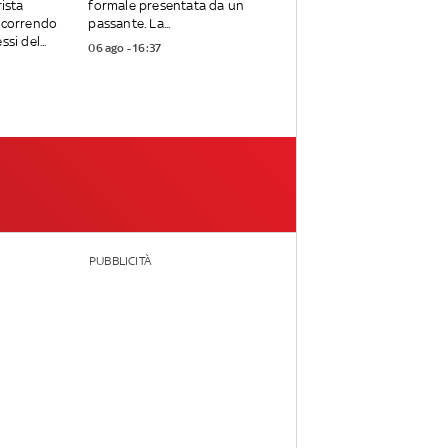
rista
formale presentata da un
ercorrendo
passante. La...
si del...
06 ago - 16:37
PUBBLICITÀ