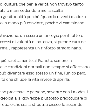
i cultura che per la verità non trovavo tanto
uattro mani cedendo a me la scelta
la genitorialità perché “quando diventi madre o
do in modo più convinto, perché vi camminano
ivazione, un essere umano, già per il fatto di
ccessi di volontà di potenza, si prende cura del
ormali, rappresenta un rinforzo straordinario.
più strettamente al Pianeta, sempre in
uelle condizioni normali non sempre si affacciano
io può diventare esso stesso un fine, l’unico però,
à che chiude la vita invece di aprirla.
ono procreare le persone, sovente con i modesti
’ideologia, si dovrebbe piuttosto preoccupare di
io, quale che sia la strada, a crescerlo secondo