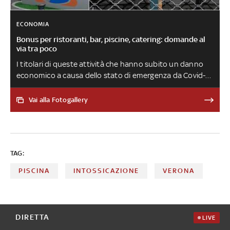
ECONOMIA
Bonus per ristoranti, bar, piscine, catering: domande al
via tra poco
I titolari di queste attività che hanno subito un danno
economico a causa dello stato di emergenza da Covid-19
possono accedere ai contributi a fondo perduto messi a
disposizione dal decreto 'Sostegni bis'. Le domande si
Vai alla Fotogallery
possono inviare da martedì 22 novembre a martedì 6
dicembre
TAG:
PISCINA
INTOSSICAZIONE
VERONA
DIRETTA
LIVE