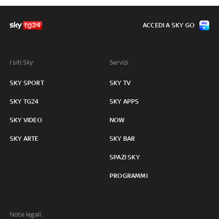
ACCEDI A SKY GO
I siti Sky:
Servizi:
SKY SPORT
SKY TV
SKY TG24
SKY APPS
SKY VIDEO
NOW
SKY ARTE
SKY BAR
SPAZI SKY
PROGRAMMI
Note legali: