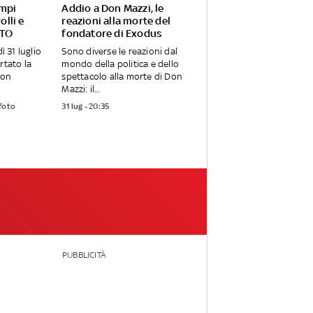
ampi
Addio a Don Mazzi, le
olli e
reazioni alla morte del
OTO
fondatore di Exodus
ì 31 luglio
Sono diverse le reazioni dal
rtato la
mondo della politica e dello
con
spettacolo alla morte di Don
Mazzi: il...
 foto
31 lug - 20:35
PUBBLICITÀ