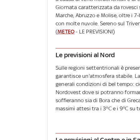
Giornata caratterizzata da rovesci
Marche, Abruzzo e Molise, oltre i 7
con molte nuvole. Sereno sul Trive
(
METEO
- LE PREVISIONI)
Le previsioni al Nord
Sulle regioni settentrionali è pres
garantisce un'atmosfera stabile. La
generali condizioni di bel tempo: c
Nordovest dove si potranno formar
soffieranno sia di Bora che di Grec
massimi attesi tra i 3°C e i 9°C su tu
Le previsioni al Centro e in 