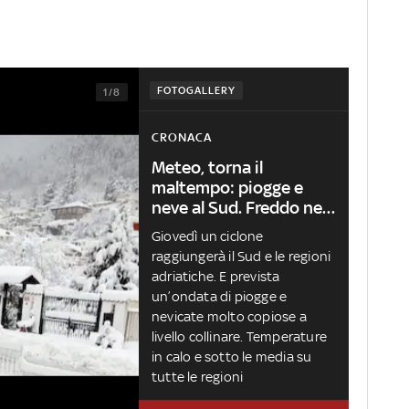
FOTOGALLERY
1/8
CRONACA
Meteo, torna il
maltempo: piogge e
neve al Sud. Freddo nel
weekend
Giovedì un ciclone
raggiungerà il Sud e le regioni
adriatiche. E prevista
un’ondata di piogge e
nevicate molto copiose a
livello collinare. Temperature
in calo e sotto le media su
tutte le regioni