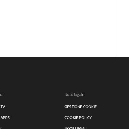
izi:
Note legali:
 TV
GESTIONE COOKIE
 APPS
COOKIE POLICY
W
NOTE LEGALI