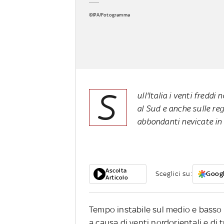
©IPA/Fotogramma
S
ull'Italia i venti freddi
al Sud e anche sulle re
abbondanti nevicate in 
Ascolta
Sceglici su:
Googl
Articolo
Tempo instabile sul medio e basso Ad
a causa di venti nordorientali e di 