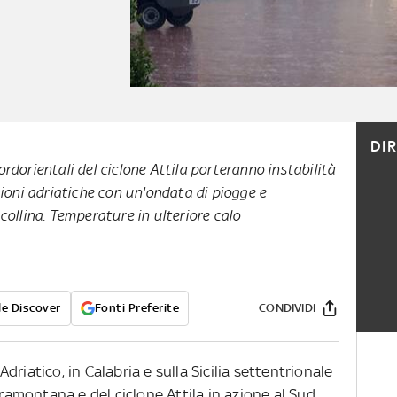
DI
 nordorientali del ciclone Attila porteranno instabilità
gioni adriatiche con un'ondata di piogge e
collina. Temperature in ulteriore calo
e Discover
Fonti Preferite
CONDIVIDI
riatico, in Calabria e sulla Sicilia settentrionale
tramontana e del ciclone Attila in azione al Sud.