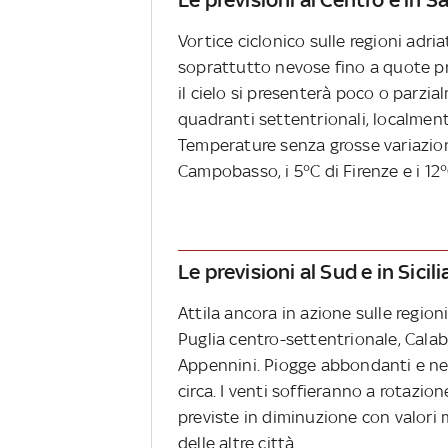
Vortice ciclonico sulle regioni adria
soprattutto nevose fino a quote pro
il cielo si presenterà poco o parzi
quadranti settentrionali, localment
Temperature senza grosse variazioni:
Campobasso, i 5°C di Firenze e i 12°C
Le previsioni al Sud e in Sicili
Attila ancora in azione sulle regioni
Puglia centro-settentrionale, Calabr
Appennini. Piogge abbondanti e ne
circa. I venti soffieranno a rotazio
previste in diminuzione con valori m
delle altre città.