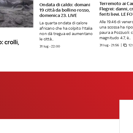
Terremoto ai C
Ondata di caldo: domani
Flegrei: danni, cr
19 città da bollino rosso,
feriti lievi. LE F
domenica 23. LIVE
Alle 19.46 di venerd
La quarta ondata di calore
una scossa ha ripo
africano che ha colpito l'Italia
paura a Pozzuoli: 
non dà tregua ed aumentano
magnitudo 4.7, è...
le città...
 crolli,
31 lug - 21:56
12
31 lug - 22:00