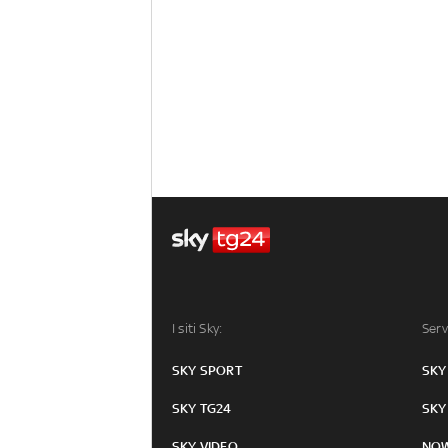
I siti Sky:
Serv
SKY SPORT
SKY
SKY TG24
SKY
SKY VIDEO
NO