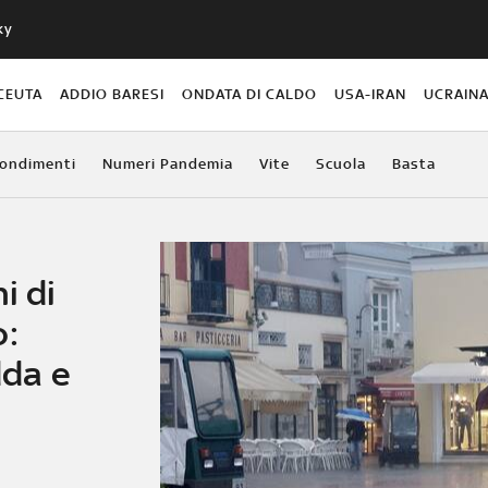
ky
CEUTA
ADDIO BARESI
ONDATA DI CALDO
USA-IRAN
UCRAIN
ondimenti
Numeri Pandemia
Vite
Scuola
Basta
i di
o:
dda e