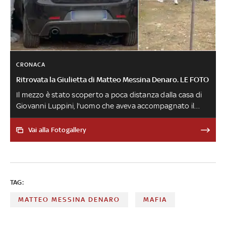
CRONACA
Ritrovata la Giulietta di Matteo Messina Denaro. LE FOTO
Il mezzo è stato scoperto a poca distanza dalla casa di
Giovanni Luppini, l'uomo che aveva accompagnato il
boss alla clinica palermitana dove è stato arrestato il 16
gennaio. Sembra che fosse stato lo stesso capomafia ad
Vai alla Fotogallery
acquistare la vettura, nel gennaio 2022, con pagamento
di 10mila euro in contanti. Il contratto è però intestato
alla madre del prestanome Andrea Bonafede
TAG:
MATTEO MESSINA DENARO
MAFIA