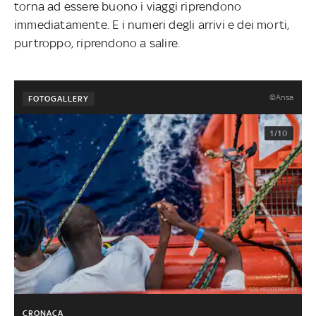
torna ad essere buono i viaggi riprendono
immediatamente. E i numeri degli arrivi e dei morti,
purtroppo, riprendono a salire.
©Ansa
FOTOGALLERY
1/10
CRONACA