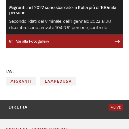
Migranti, nel 2022 sono sbarcate in Italia più di 100mila
persone
Secondo i dati del Viminale, dall’1 gennaio 2022 al 30
dicembre sono arrivate 104.061 persone, contro le
67.034 del 2021 e le 34mila del 2020. La Geo Barents,
nave di Medici Senza Frontiere, è l'unica nave di una Ong
Vai alla Fotogallery
tornata in mare dopo l'approvazione del decreto che
stabilisce un nuovo codice di condotta sulle attività di
salvataggio in mare da parte delle Organizzazioni non
governative
TAG:
MIGRANTI
LAMPEDUSA
DIRETTA
LIVE