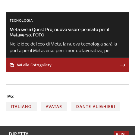
TECNOLOGIA
Meta svela Quest Pro, nuovo visore pensato per il
Metaverso. FOTO
Nelle idee del ceo di Meta, la nuova tecnologia sarà la
porta per il Metaverso per il mondo lavorativo, per
migliorare e potenziare imprese e aziende. Costerà
intorno ai 1500 dollari (1.799,99 euro) ed è stato
Vai alla Fotogallery
annunciato come un device con una potenza di calcolo
tale da catturare il mondo reale con telecamere esterne
e visualizzarlo all'interno del visore in tempo reale e a
colori. Ecco tutte le potenzialità del nuovo prodotto
TAG:
ITALIANO
AVATAR
DANTE ALIGHIERI
DIRETTA
LIVE