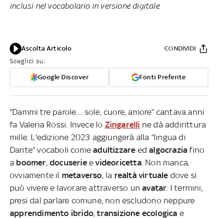
inclusi nel vocabolario in versione digitale
Ascolta Articolo
CONDIVIDI
Sceglici su:
Google Discover
Fonti Preferite
“Dammi tre parole… sole, cuore, amore” cantava anni
fa Valeria Rossi. Invece lo
Zingarelli
ne dà addirittura
mille. L'edizione 2023 aggiungerà alla “lingua di
Dante” vocaboli come
adultizzare
ed
algocrazia
fino
a
boomer
,
docuserie
e
videoricetta
. Non manca,
ovviamente il
metaverso
, la
realtà
virtuale
dove si
può vivere e lavorare attraverso un
avatar
. I termini,
presi dal parlare comune, non escludono neppure
apprendimento ibrido
,
transizione ecologica
e