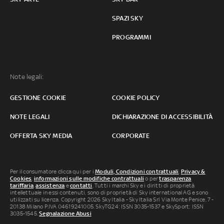
SPAZI SKY
PROGRAMMI
Note legali:
GESTIONE COOKIE
COOKIE POLICY
NOTE LEGALI
DICHIARAZIONE DI ACCESSIBILITÀ
OFFERTA SKY MEDIA
CORPORATE
Per il consumatore clicca qui per i
Moduli, Condizioni contrattuali
,
Privacy &
Cookies
,
informazioni sulle modifiche contrattuali
o per
trasparenza
tariffaria
,
assistenza
e
contatti
. Tutti i marchi Sky e i diritti di proprietà
intellettuale in essi contenuti, sono di proprietà di Sky international AG e sono
utilizzati su licenza. Copyright 2026 Sky Italia - Sky Italia Srl Via Monte Penice, 7 -
20138 Milano P.IVA 04619241005. SkyTG24: ISSN 3035-1537 e SkySport: ISSN
3035-1545.
Segnalazione Abusi