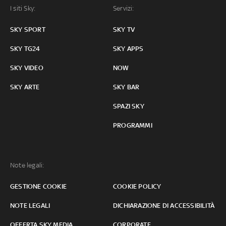
I siti Sky:
Servizi:
SKY SPORT
SKY TV
SKY TG24
SKY APPS
SKY VIDEO
NOW
SKY ARTE
SKY BAR
SPAZI SKY
PROGRAMMI
Note legali:
GESTIONE COOKIE
COOKIE POLICY
NOTE LEGALI
DICHIARAZIONE DI ACCESSIBILITÀ
OFFERTA SKY MEDIA
CORPORATE