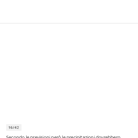
16/42
Secondo le previsioni però le precipitazioni dovrebbero