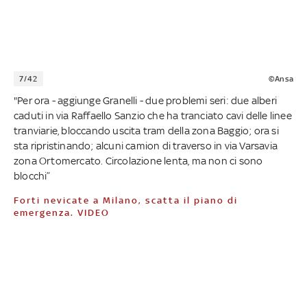
7/42
©Ansa
"Per ora - aggiunge Granelli - due problemi seri: due alberi
caduti in via Raffaello Sanzio che ha tranciato cavi delle linee
tranviarie, bloccando uscita tram della zona Baggio; ora si
sta ripristinando; alcuni camion di traverso in via Varsavia
zona Ortomercato. Circolazione lenta, ma non ci sono
blocchi”
Forti nevicate a Milano, scatta il piano di
emergenza. VIDEO