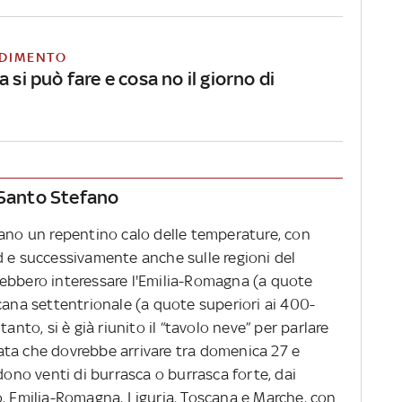
DIMENTO
a si può fare e cosa no il giorno di
 Santo Stefano
tano un repentino calo delle temperature, con
d e successivamente anche sulle regioni del
ebbero interessare l'Emilia-Romagna (a quote
cana settentrionale (a quote superiori ai 400-
anto, si è già riunito il “tavolo neve” per parlare
ata che dovrebbe arrivare tra domenica 27 e
edono venti di burrasca o burrasca forte, dai
o, Emilia-Romagna, Liguria, Toscana e Marche, con