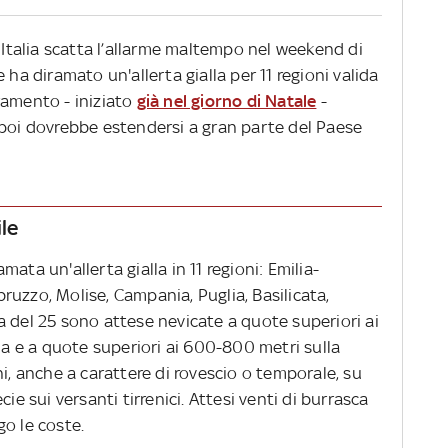
n Italia scatta l’allarme maltempo nel weekend di
 ha diramato un'allerta gialla per 11 regioni valida
ramento - iniziato
già nel giorno di Natale
-
 poi dovrebbe estendersi a gran parte del Paese
ile
ata un'allerta gialla in 11 regioni: Emilia-
uzzo, Molise, Campania, Puglia, Basilicata,
era del 25 sono attese nevicate a quote superiori ai
 e a quote superiori ai 600-800 metri sulla
ni, anche a carattere di rovescio o temporale, su
ie sui versanti tirrenici. Attesi venti di burrasca
o le coste.