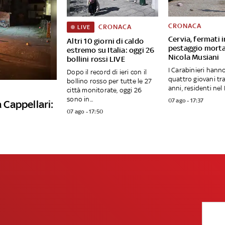
CRONACA
CRONACA
LIVE
Cervia, fermati i
Altri 10 giorni di caldo
pestaggio morta
estremo su Italia: oggi 26
Nicola Musiani
bollini rossi LIVE
I Carabinieri hann
Dopo il record di ieri con il
quattro giovani tra 
bollino rosso per tutte le 27
anni, residenti nel F
città monitorate, oggi 26
sono in...
07 ago - 17:37
a Cappellari:
07 ago - 17:50