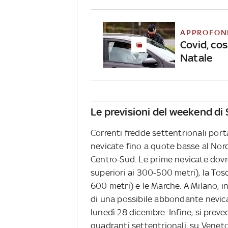
APPROFON
Covid, cos
Natale
Le previsioni del weekend di
Correnti fredde settentrionali por
nevicate fino a quote basse al Nor
Centro-Sud. Le prime nevicate dovr
superiori ai 300-500 metri), la Tos
600 metri) e le Marche. A Milano, int
di una possibile abbondante nevic
lunedì 28 dicembre. Infine, si prev
quadranti settentrionali, su Venet