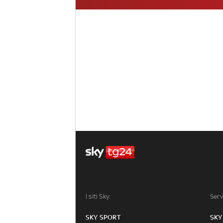
I siti Sky:
Serv
SKY SPORT
SKY