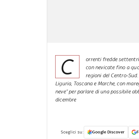
C
orrenti fredde settentr
con nevicate fino a qu
regioni del Centro-Sud
Liguria, Toscana e Marche, con maregg
neve” per parlare di una possibile a
dicembre
Sceglici su:
Google Discover
F