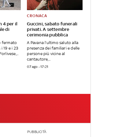
CRONACA
n 4 per il
Guccini, sabato funerali
le di
privati. A settembre
cerimonia pubblica
o fermato
A Pavana l’ultimo saluto alla
i 19 e i 23
presenza dei familiari e delle
orlivese,...
persone più vicine al
cantautore,...
07 ago - 17:21
PUBBLICITÀ