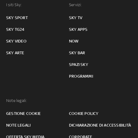
I siti Sky:
Servizi:
SKY SPORT
SKY TV
SKY TG24
SKY APPS
SKY VIDEO
NOW
SKY ARTE
SKY BAR
SPAZI SKY
PROGRAMMI
Note legali:
GESTIONE COOKIE
COOKIE POLICY
NOTE LEGALI
DICHIARAZIONE DI ACCESSIBILITÀ
OFFERTA SKY MEDIA
CORPORATE