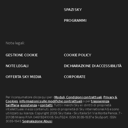
SPAZI SKY
PROGRAMMI
Note legali:
GESTIONE COOKIE
COOKIE POLICY
NOTE LEGALI
DICHIARAZIONE DI ACCESSIBILITÀ
OFFERTA SKY MEDIA
CORPORATE
Per il consumatore clicca qui per i
Moduli, Condizioni contrattuali
,
Privacy &
Cookies
,
informazioni sulle modifiche contrattuali
o per
trasparenza
tariffaria
,
assistenza
e
contatti
. Tutti i marchi Sky e i diritti di proprietà
intellettuale in essi contenuti, sono di proprietà di Sky international AG e sono
utilizzati su licenza. Copyright 2026 Sky Italia - Sky Italia Srl Via Monte Penice, 7 -
20138 Milano P.IVA 04619241005. SkyTG24: ISSN 3035-1537 e SkySport: ISSN
3035-1545.
Segnalazione Abusi