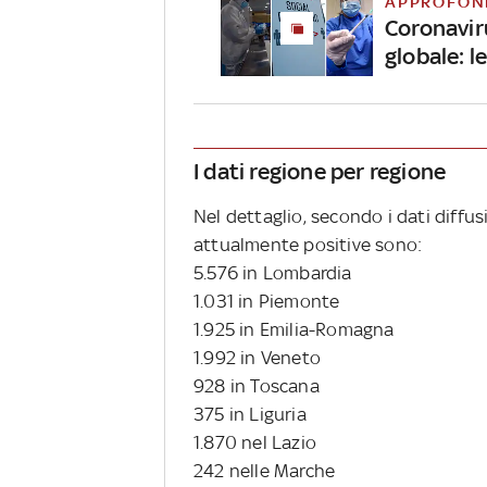
APPROFON
Coronavir
globale: 
I dati regione per regione
Nel dettaglio, secondo i dati diffus
attualmente positive sono:
5.576 in Lombardia
1.031 in Piemonte
1.925 in Emilia-Romagna
1.992 in Veneto
928 in Toscana
375 in Liguria
1.870 nel Lazio
242 nelle Marche