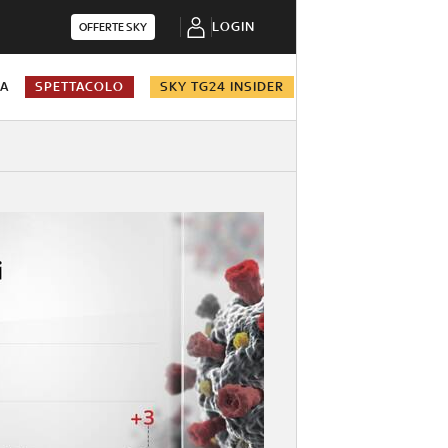
LOGIN
OFFERTE SKY
NA
SPETTACOLO
SKY TG24 INSIDER