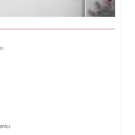
o:
rento