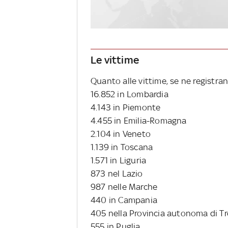
Le vittime
Quanto alle vittime, se ne registran
16.852 in Lombardia
4.143 in Piemonte
4.455 in Emilia-Romagna
2.104 in Veneto
1.139 in Toscana
1.571 in Liguria
873 nel Lazio
987 nelle Marche
440 in Campania
405 nella Provincia autonoma di T
555 in Puglia