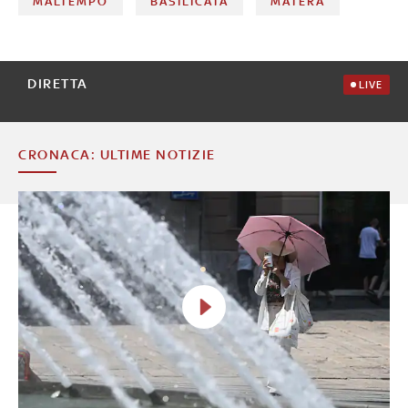
MALTEMPO
BASILICATA
MATERA
DIRETTA
LIVE
CRONACA: ULTIME NOTIZIE